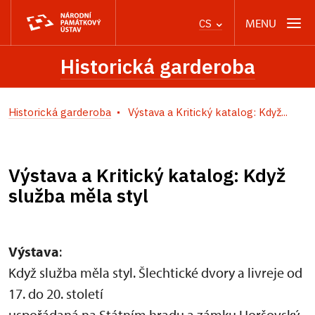
MENU
CS
Historická garderoba
Historická garderoba
Výstava a Kritický katalog: Když...
Výstava a Kritický katalog: Když
služba měla styl
Výstava
:
Když služba měla styl. Šlechtické dvory a livreje od
17. do 20. století
uspořádaná na Státním hradu a zámku Horšovský