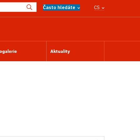
Často hledáte
CS
ogalerie
Aktuality